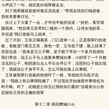
小声说了一句，就径直向翡翠楼走去。
到了翡翠楼就直接对着店员说道：“带我去找你们钱老板，
我有有要事讨论。”
伙计上下大量了一会，才半信半疑的说道：“好的，客官请
随我来。”然后将王良带到二楼的一个房内，让侍女泡好茶，
并说道“我们老板马上就来。”
过了片刻，王良正喝着茶，门口进来一人，正是翡翠行的老
板，老板进门看见王良，脸色一变，立马低下腰，脸上挂满了
笑容说道：“原来是王公子啊，皇子殿下早在一个多月前就给
我们寄信，说王公子马上就要来樊城办事，小的等了一个月都
没见到公子，刚想派出点人手出去寻公子，没想到公子就出现
了，我就说公子身手不凡，怎么可能在路上出事呢。”
王良被翡翠行老板的热情吓了一跳，等他拍完马屁才说
道：“我路上有点事情耽搁了，不过现在开始做那件事情也为
时不晚。对了，此物是公孙兄让我给你们看的”说着拿出公孙
迟留给王良的玉佩给翡翠
第十二章 再回樊城(1/4)