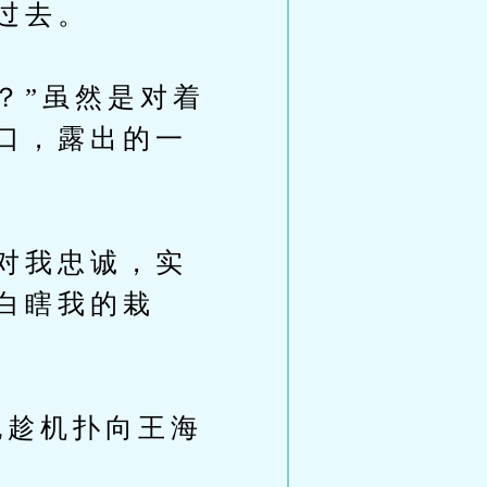
过去。
？”虽然是对着
口，露出的一
对我忠诚，实
白瞎我的栽
趁机扑向王海