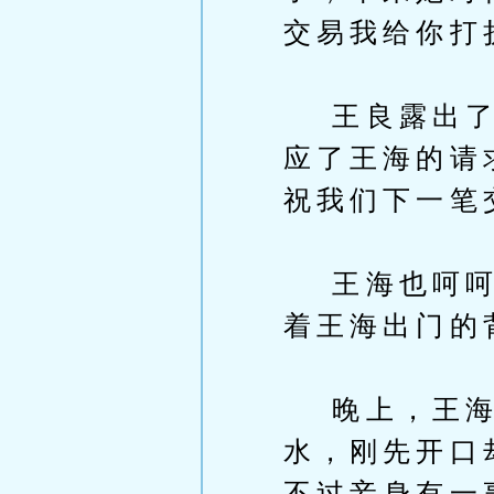
交易我给你打
王良露出了若
应了王海的请
祝我们下一笔
王海也呵呵了
着王海出门的
晚上，王海府
水，刚先开口
不过妾身有一