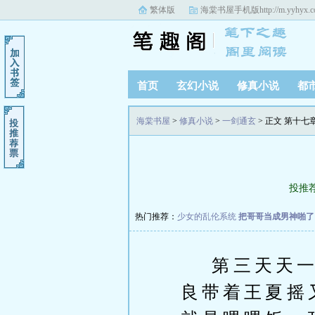
繁体版
海棠书屋手机版
http://m.yyhyx.
首页
玄幻小说
修真小说
都
海棠书屋
>
修真小说
>
一剑通玄
> 正文 第十七
投推
热门推荐：
少女的乱伦系统
把哥哥当成男神啪了
第三天天一大
良带着王夏摇