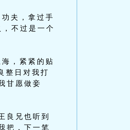
功夫，拿过手
火，不过是一个
海，紧紧的贴
良整日对我打
我甘愿做妾
王良兄也听到
我把，下一笔