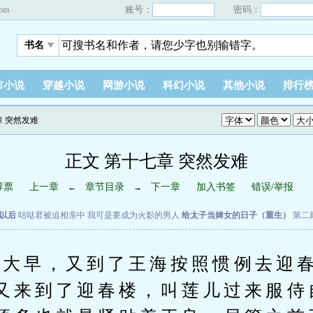
账号：
密码：
com
书名
市小说
穿越小说
网游小说
科幻小说
其他小说
排行
章 突然发难
正文 第十七章 突然发难
荐票
上一章
章节目录
下一章
加入书签
错误/举报
←
→
以后
咕哒君被迫相亲中
我可是要成为火影的男人
给太子当婢女的日子（重生）
第二
早，又到了王海按照惯例去迎春
又来到了迎春楼，叫莲儿过来服侍