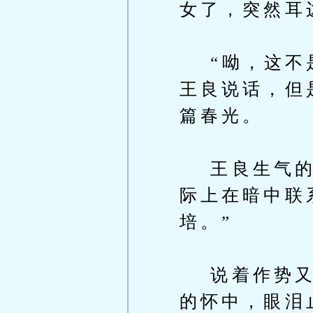
女了，突然耳
“呦，这不是
王良说话，但
篇春光。
王良生气的骂
际上在暗中联
培。”
说着作势又要
的怀中，眼泪