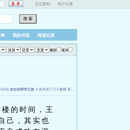
忘记密码
用户注册
搜 索
榜单
我的书架
阅读记录
翻页
夜间
封回信
农女的荣华之路
大佬养成了只小麒麟
夏洛克的猫
楼的时间，王
自己，其实也