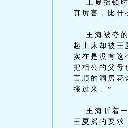
王夏摇顿时大
真厉害，比什
王海被夸的喜
起上床却被王
实在是没有这
把相公的父母
言顺的洞房花
接过来。”
王海听着一声
王夏摇的要求